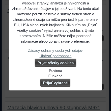
webovej stránky, analýzu jej výkonnosti a
zhromažďovanie údajov o jej používaní. Na tento účel
Mazacia hlavica uhlová 45 stupňová M8x1
môžeme použiť nástroje a služby tretích strán a
Mazacia hlavica uhlová 45 stupňová
zhromaždené údaje sa môžu preniesť k partnerom v
M8x1. Priemer hlavy 6,5mm, dĺžka...
EÚ, USA alebo iných krajinách. Kliknutím na „Prijať
0,62 €
všetky cookies“ vyjadrujete svoj súhlas s týmto
s DPH
spracovaním. Nižšie môžete nájsť podrobné
ks
Do košíka
informácie alebo upraviť svoje preferencie.
Zásady ochrany osobných údajov
Ukázať podrobnosti
Mazacia hlavica uhlová 45 stupňová M10x1
Prijať všetky cookies
Mazacia hlavica uhlová 45 stupňová
Povinné
M10x1. Priemer hlavy 6,5mm,...
Naša
Funkčné
0,62 €
s DPH
webová
Môžeme
Prijať vybrané
ks
Do košíka
stránka
ukladať
ukladá
údaje
údaje
na
na
vašom
Mazacia hlavica uhlová 90 stupňová M6x1
vašom
zariadení