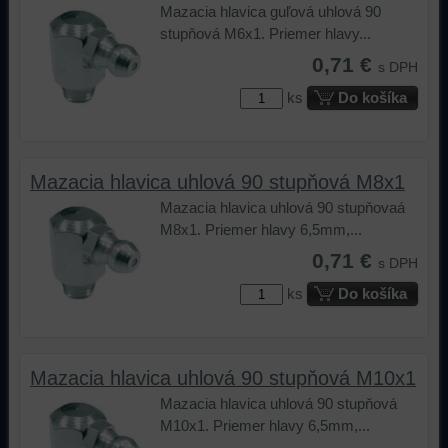
Mazacia hlavica guľová uhlová 90
zariadení
(súbory
stupňová M6x1. Priemer hlavy...
(súbory
cookie
cookie
a
0,71 €
s DPH
a
úložiská
ks
Do košíka
úložiská
prehliadača),
prehliadača)
aby
na
sme
identifikáciu
mohli
Mazacia hlavica uhlová 90 stupňová M8x1
vašej
poskytovať
Mazacia hlavica uhlová 90 stupňovaá
relácie
doplnkové
M8x1. Priemer hlavy 6,5mm,...
a
funkcie,
dosiahnutie
ktoré
0,71 €
s DPH
základnej
zlepšujú
ks
Do košíka
funkčnosti
váš
platformy,
zážitok
zážitku
z
z
prehliadania,
Mazacia hlavica uhlová 90 stupňová M10x1
prehliadania
ukladať
Mazacia hlavica uhlová 90 stupňová
a
niektoré
M10x1. Priemer hlavy 6,5mm,...
zabezpečenia.
z