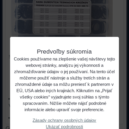
Predvoľby súkromia
Sada gumových o-krúžkov.
Cookies používame na zlepšenie vašej návštevy tejto
webovej stránky, analýzu jej výkonnosti a
19,68 €
s DPH
Cena:
zhromažďovanie údajov o jej používaní. Na tento účel
môžeme použiť nástroje a služby tretích strán a
ks
Do košíka
zhromaždené údaje sa môžu preniesť k partnerom v
EÚ, USA alebo iných krajinách. Kliknutím na „Prijať
všetky cookies“ vyjadrujete svoj súhlas s týmto
Tovar je skladom
spracovaním. Nižšie môžete nájsť podrobné
Viac z kategórie
informácie alebo upraviť svoje preferencie.
Sady tesniacich krúžkov a mazacích hlavíc
Zásady ochrany osobných údajov
Ukázať podrobnosti
Galéria