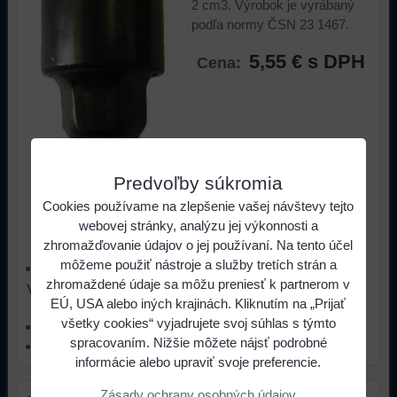
2 cm3. Výrobok je vyrábaný
podľa normy ČSN 23 1467.
5,55 €
s DPH
Cena:
Predvoľby súkromia
Cookies používame na zlepšenie vašej návštevy tejto
ks
Do košíka
webovej stránky, analýzu jej výkonnosti a
zhromažďovanie údajov o jej používaní. Na tento účel
môžeme použiť nástroje a služby tretích strán a
Tovar je skladom
zhromaždené údaje sa môžu preniesť k partnerom v
Viac z kategórie
EÚ, USA alebo iných krajinách. Kliknutím na „Prijať
všetky cookies“ vyjadrujete svoj súhlas s týmto
Staufferove maznice
spracovaním. Nižšie môžete nájsť podrobné
Mazacia technika
informácie alebo upraviť svoje preferencie.
Zásady ochrany osobných údajov