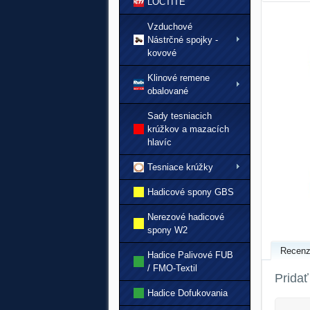
LOCTITE
Vzduchové
Nástrčné spojky -
kovové
Klinové remene
obalované
Sady tesniacich
krúžkov a mazacích
hlavíc
Tesniace krúžky
Hadicové spony GBS
Nerezové hadicové
spony W2
Recenz
Hadice Palivové FUB
/ FMO-Textil
Pridať
Hadice Dofukovania