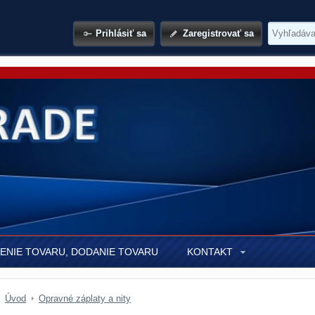
Prihlásiť sa
Zaregistrovať sa
ENIE TOVARU, DODANIE TOVARU
KONTAKT
Úvod
Opravné záplaty a nity