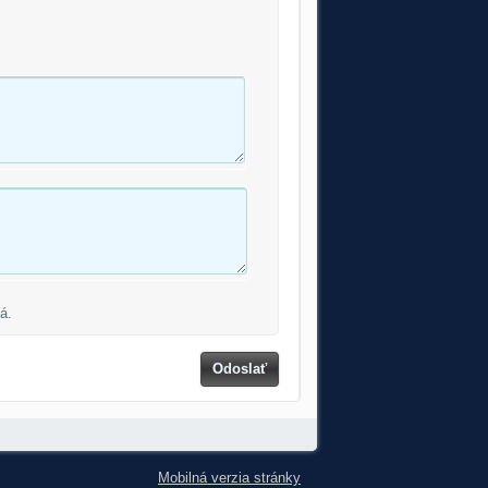
á.
Odoslať
Mobilná verzia stránky