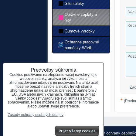
Silentbloky
Opravné záplaty a
nity
Gumové výrobky
Ochranné pracovné
pomôcky Würth
Predvoľby súkromia
Cookies používame na zlepšenie vašej návštevy tejto
webovej stránky, analýzu jej výkonnosti a
zhromažďovanie údajov o jej používaní. Na tento účel
môžeme použiť nástroje a služby tretích strán a
Zad
zhromaždené údaje sa môžu preniesť k partnerom v
EÚ, USA alebo iných krajinách. Kliknutím na „Prijať
všetky cookies“ vyjadrujete svoj súhlas s týmto
*
(Povin
spracovaním. Nižšie môžete nájsť podrobné informácie
alebo upraviť svoje preferencie.
Zásady ochrany osobných údajov
Prijať všetky cookies
Predvoľby súkromia
Zásady ochrany osobnýc