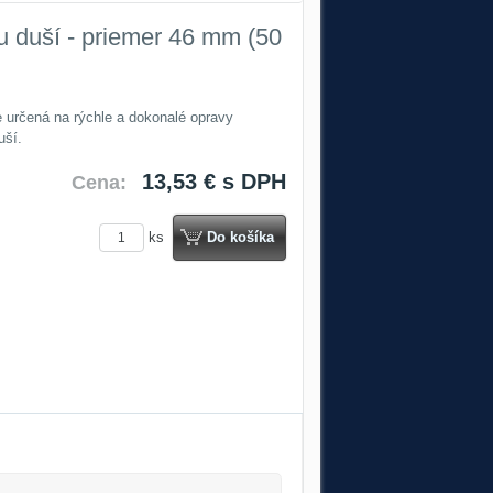
u duší - priemer 46 mm (50
e určená na rýchle a dokonalé opravy
uší.
13,53 €
s DPH
Cena:
ks
Do košíka