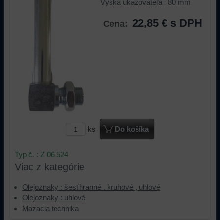
Výška ukazovateľa : 80 mm
22,85 €
s DPH
Cena:
ks
Do košíka
Typ č. : Z 06 524
Viac z kategórie
Olejoznaky : šesťhranné . kruhové , uhlové
Olejoznaky : uhlové
Mazacia technika