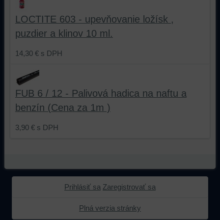
z
prehliadania,
LOCTITE 603 - upevňovanie ložísk ,
prehliadania
ukladať
a
niektoré
puzdier a klinov 10 ml.
zabezpečenia.
z
vašich
14,30 €
s DPH
preferencií
bez
toho,
FUB 6 / 12 - Palivová hadica na naftu a
aby
ste
benzín (Cena za 1m )
mali
používateľský
3,90 €
s DPH
účet
alebo
bez
prihlásenia,
používať
Prihlásiť sa
Zaregistrovať sa
skripty
a/alebo
Plná verzia stránky
zdroje