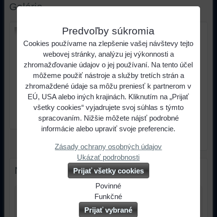
Galéria
Predvoľby súkromia
Olejoznak
uhlový G
Cookies používame na zlepšenie vašej návštevy tejto
3/8 " 80 mm
webovej stránky, analýzu jej výkonnosti a
zhromažďovanie údajov o jej používaní. Na tento účel
môžeme použiť nástroje a služby tretích strán a
zhromaždené údaje sa môžu preniesť k partnerom v
EÚ, USA alebo iných krajinách. Kliknutím na „Prijať
všetky cookies“ vyjadrujete svoj súhlas s týmto
spracovaním. Nižšie môžete nájsť podrobné
informácie alebo upraviť svoje preferencie.
Olejoznak uhlový G 3/8 "
80 mm
Zásady ochrany osobných údajov
Ukázať podrobnosti
Nový komentár
Prijať všetky cookies
Povinné
Naša
Funkčné
Názov:
webová
Môžeme
Prijať vybrané