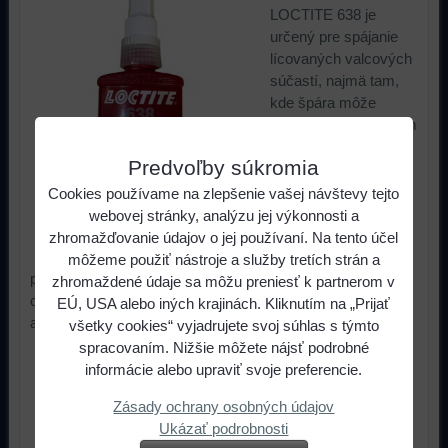
LOCTITE 638 je
určený pre spájanie
lícovaných valcových
súčastí, najmä tam,
kde špára môže
dosiahnuť až 0,25 mm
a kde je požadovaná
Predvoľby súkromia
maximálna pevnosť
pri izbovej
Cookies používame na zlepšenie vašej návštevy tejto
teplote.LOCTITE 638
webovej stránky, analýzu jej výkonnosti a
upevňovací
zhromažďovanie údajov o jej používaní. Na tento účel
prostriedok sa
môžeme použiť nástroje a služby tretích strán a
používa predovšetkým na zafixovanie puzdier, vložiek,
zhromaždené údaje sa môžu preniesť k partnerom v
objímok na hriadeľoch. Odoláva dynamickému namáhaniu,
EÚ, USA alebo iných krajinách. Kliknutím na „Prijať
axiálnym a radiálnym zaťaženiam.
všetky cookies“ vyjadrujete svoj súhlas s týmto
spracovaním. Nižšie môžete nájsť podrobné
47,05 €
s DPH
Cena:
informácie alebo upraviť svoje preferencie.
Zásady ochrany osobných údajov
ks
Do košíka
Ukázať podrobnosti