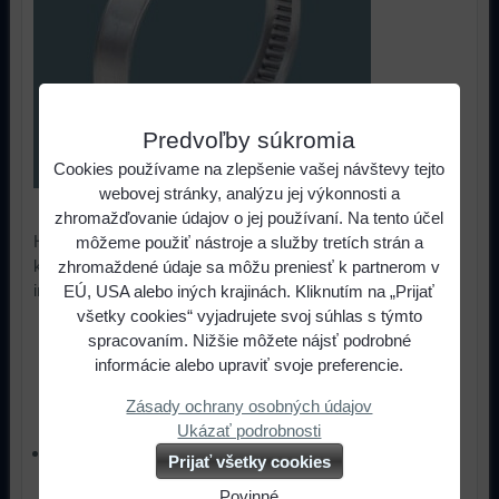
Predvoľby súkromia
Cookies používame na zlepšenie vašej návštevy tejto
webovej stránky, analýzu jej výkonnosti a
SKLADOM
zhromažďovanie údajov o jej používaní. Na tento účel
Hadicové nerezové spony z chrómovej oceli sú určené do
môžeme použiť nástroje a služby tretích strán a
korózneho prostredia (automobilový priemysel, strojné
zhromaždené údaje sa môžu preniesť k partnerom v
inžinierstvo).
EÚ, USA alebo iných krajinách. Kliknutím na „Prijať
všetky cookies“ vyjadrujete svoj súhlas s týmto
0,74 €
s DPH
Cena:
spracovaním. Nižšie môžete nájsť podrobné
informácie alebo upraviť svoje preferencie.
ks
Do košíka
Zásady ochrany osobných údajov
Ukázať podrobnosti
Materiál: pások a domček z chrómovej oceli (15-17%
Prijať všetky cookies
chrómu) STN 417040 (AISI 201 , DIN 1.4016), skrutka
Povinné