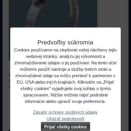
Predvoľby súkromia
Cookies používame na zlepšenie vašej návštevy tejto
webovej stránky, analýzu jej výkonnosti a
zhromažďovanie údajov o jej používaní. Na tento účel
SKLADOM
môžeme použiť nástroje a služby tretích strán a
Hadicové nerezové spony z chrómovej oceli sú určené do
zhromaždené údaje sa môžu preniesť k partnerom v
korózneho prostredia (automobilový priemysel, strojné
EÚ, USA alebo iných krajinách. Kliknutím na „Prijať
inžinierstvo).
všetky cookies“ vyjadrujete svoj súhlas s týmto
spracovaním. Nižšie môžete nájsť podrobné
0,92 €
s DPH
Cena:
informácie alebo upraviť svoje preferencie.
Zásady ochrany osobných údajov
ks
Do košíka
Ukázať podrobnosti
Prijať všetky cookies
Materiál: pások a domček z chrómovej oceli (15-17%