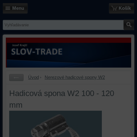
Menu
Košík
Úvod
Nerezové hadicové spony W2
Hadicová spona W2 100 - 120
mm