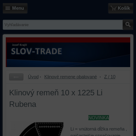
Menu
Košík
Úvod
Klinové remene obalované
Z / 10
Klinový remeň 10 x 1225 Li
Rubena
NOVINKA
Li = vnútorná dĺžka remeňa ,
najčastejšie označovanie