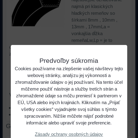
najmä pri klasických
hladkých remeňov so
šírkami 8mm , 10mm ,
13mm , 17mmLa =
vonkajšia dĺžka
remeňaLw,Lp = je to
označovanie "vyššieho stredu" , je to rozmer na úrovni
zosilnenia remeňa
Predvoľby súkromia
4,20 €
s DPH
Cena:
Cookies používame na zlepšenie vašej návštevy tejto
webovej stránky, analýzu jej výkonnosti a
zhromažďovanie údajov o jej používaní. Na tento účel
ks
Do košíka
môžeme použiť nástroje a služby tretích strán a
Viac z kategórie
zhromaždené údaje sa môžu preniesť k partnerom v
EÚ, USA alebo iných krajinách. Kliknutím na „Prijať
Klinové remene obalované
všetky cookies“ vyjadrujete svoj súhlas s týmto
Z / 10
spracovaním. Nižšie môžete nájsť podrobné
informácie alebo upraviť svoje preferencie.
Galéria
Zásady ochrany osobných údajov