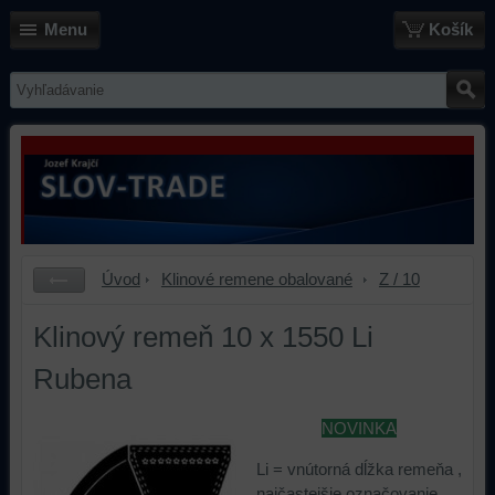
Menu
Košík
Úvod
Klinové remene obalované
Z / 10
Klinový remeň 10 x 1550 Li
Rubena
NOVINKA
Li = vnútorná dĺžka remeňa ,
najčastejšie označovanie