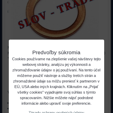
Medená podložka dosahuje maximálny tesniaci účinok.
Predvoľby súkromia
Medená podložka znáša rozsah teplôt od -40°C až do +700
°C .
Cookies používame na zlepšenie vašej návštevy tejto
webovej stránky, analýzu jej výkonnosti a
0,14 €
s DPH
Cena:
zhromažďovanie údajov o jej používaní. Na tento účel
môžeme použiť nástroje a služby tretích strán a
zhromaždené údaje sa môžu preniesť k partnerom v
ks
Do košíka
EÚ, USA alebo iných krajinách. Kliknutím na „Prijať
Viac z kategórie
všetky cookies“ vyjadrujete svoj súhlas s týmto
spracovaním. Nižšie môžete nájsť podrobné
Tesniace krúžky
informácie alebo upraviť svoje preferencie.
Medené tesniace krúžky - ( d1 x d2 x s )
Zásady ochrany osobných údajov