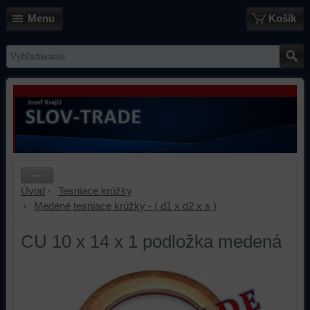
Menu
Košík
Úvod
Tesniace krúžky
Medené tesniace krúžky - ( d1 x d2 x s )
CU 10 x 14 x 1 podložka medená