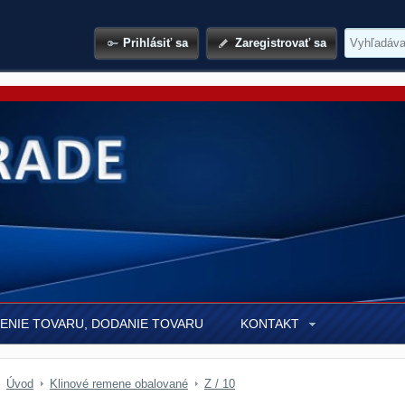
Prihlásiť sa
Zaregistrovať sa
ENIE TOVARU, DODANIE TOVARU
KONTAKT
Úvod
Klinové remene obalované
Z / 10