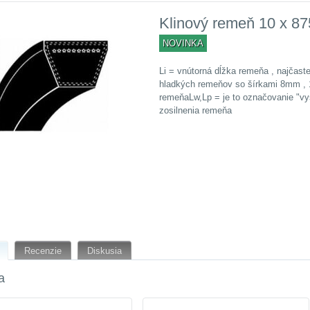
Klinový remeň 10 x 87
NOVINKA
Li = vnútorná dĺžka remeňa , najčast
hladkých remeňov so šírkami 8mm ,
remeňaLw,Lp = je to označovanie "vyš
zosilnenia remeňa
Recenzie
Diskusia
a