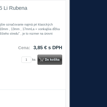
5 Li Rubena
ejšie označovanie najmä pri klasických
 10mm , 13mm , 17mmLa = vonkajšia dĺžka
šieho stredu" , je to rozmer na úrovni
3,85 €
s DPH
Cena:
ks
Do košíka