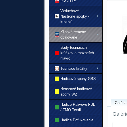
LOCTITE
Vzduchové
Nástrčné spojky -
kovové
Klinové remene
obalované
Sady tesniacich
krúžkov a mazacích
hlavíc
Tesniace krúžky
Hadicové spony GBS
Nerezové hadicové
spony W2
Galéria
Hadice Palivové FUB
/ FMO-Textil
Galéri
Hadice Dofukovania