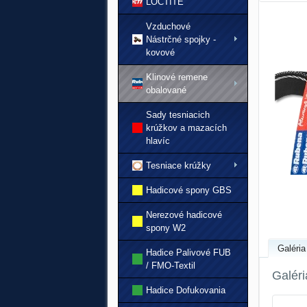
LOCTITE
Vzduchové
Nástrčné spojky -
kovové
Klinové remene
obalované
Sady tesniacich
krúžkov a mazacích
hlavíc
Tesniace krúžky
Hadicové spony GBS
Nerezové hadicové
spony W2
Galéria
Hadice Palivové FUB
/ FMO-Textil
Galéri
Hadice Dofukovania