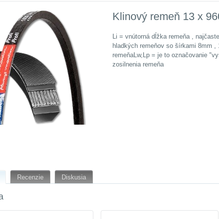
Klinový remeň 13 x 96
Li = vnútorná dĺžka remeňa , najčast
hladkých remeňov so šírkami 8mm ,
remeňaLw,Lp = je to označovanie "vyš
zosilnenia remeňa
Recenzie
Diskusia
a