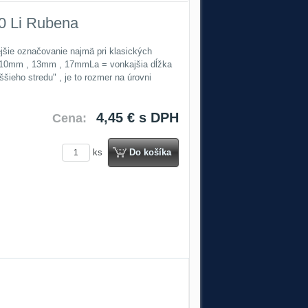
0 Li Rubena
ejšie označovanie najmä pri klasických
 10mm , 13mm , 17mmLa = vonkajšia dĺžka
šieho stredu" , je to rozmer na úrovni
4,45 €
s DPH
Cena:
ks
Do košíka