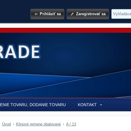
Prihlásiť sa
Zaregistrovať sa
ENIE TOVARU, DODANIE TOVARU
KONTAKT
Úvod
Klinové remene obalované
A / 13