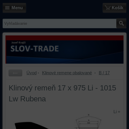
Menu
Košík
Úvod
Klinové remene obalované
B / 17
Klinový remeň 17 x 975 Li - 1015
Lw Rubena
Li =