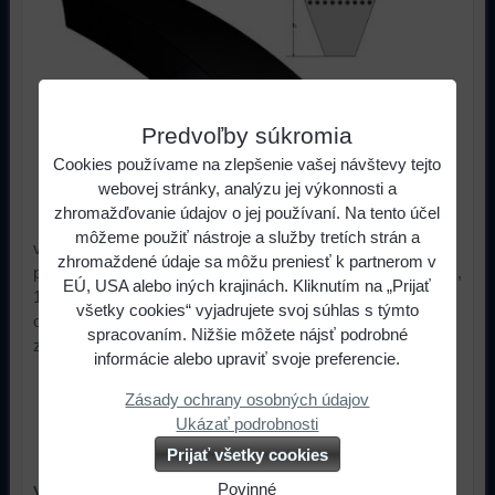
Predvoľby súkromia
Cookies používame na zlepšenie vašej návštevy tejto
webovej stránky, analýzu jej výkonnosti a
zhromažďovanie údajov o jej používaní. Na tento účel
môžeme použiť nástroje a služby tretích strán a
vnútorná dĺžka remeňa , najčastejšie označovanie najmä
zhromaždené údaje sa môžu preniesť k partnerom v
pri klasických hladkých remeňov so šírkami 8mm , 10mm ,
EÚ, USA alebo iných krajinách. Kliknutím na „Prijať
13mm , 17mmLa = vonkajšia dĺžka remeňaLw,Lp = je to
všetky cookies“ vyjadrujete svoj súhlas s týmto
označovanie "vyššieho stredu" , je to rozmer na úrovni
spracovaním. Nižšie môžete nájsť podrobné
zosilnenia remeňa
informácie alebo upraviť svoje preferencie.
5,40 €
s DPH
Cena:
Zásady ochrany osobných údajov
Ukázať podrobnosti
ks
Do košíka
Prijať všetky cookies
Povinné
Viac z kategórie