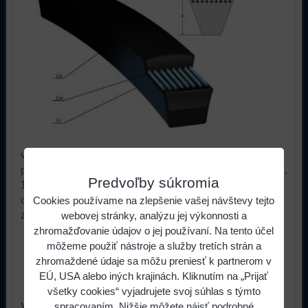
vnútorná dĺžka remeňa , najčastejšie označovanie najmä
pri klasických hladkých remeňov so šírkami 8mm , 10mm ,
Predvoľby súkromia
13mm , 17mmLa = vonkajšia dĺžka remeňaLw,Lp = je to
označovanie "vyššieho stredu" , je to rozmer na úrovni
Cookies používame na zlepšenie vašej návštevy tejto
zosilnenia remeňa
webovej stránky, analýzu jej výkonnosti a
zhromažďovanie údajov o jej používaní. Na tento účel
7,50 €
s DPH
Cena:
môžeme použiť nástroje a služby tretích strán a
zhromaždené údaje sa môžu preniesť k partnerom v
EÚ, USA alebo iných krajinách. Kliknutím na „Prijať
ks
Do košíka
všetky cookies“ vyjadrujete svoj súhlas s týmto
Viac z kategórie
spracovaním. Nižšie môžete nájsť podrobné