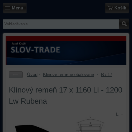
Menu
Košík
Úvod
Klinové remene obalované
B / 17
Klinový remeň 17 x 1160 Li - 1200
Lw Rubena
Li =